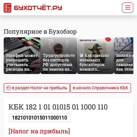
Популярное в Бухобзор
Минфин может
Трудоустройство
😁 Как смешно
Больничн
разрешить
без паспорта
называют
для
учитывать
РФ: допустима
бухгалтеров:
самозаня
расходы на
ли замена на
немного
как тепер
защиту от
загранпаспорт?
профессионального
работает
терактов при
юмора
добровол
расчёте налога
социальн
на прибыль
страхован
в раздел Налог на прибыль
в начало Справочника КБК
НПД
КБК 182 1 01 01015 01 1000 110
18210101015011000110
[Налог на прибыль]