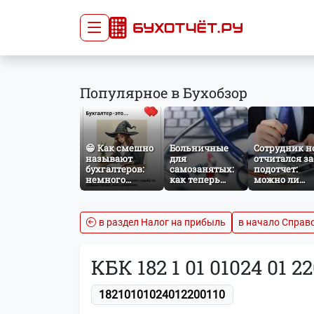
Сдача отчётности
Про
Популярное в Бухобзор
Главная
Списо
Сдать отчёт
Сведе
Тарифы
орган
😁 Как смешно
Больничные
Сотрудник н
Оплата
называют
для
отчитался за
бухгалтеров:
самозанятых:
подотчет:
немного
как теперь
можно ли
профессионального
работает
удержать
юмора
добровольное
сумму из
социальное
зарплаты?
страхование по
в раздел Налог на прибыль
в начало Справ
НПД
КБК 182 1 01 01024 01 22
18210101024012200110