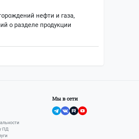
орождений нефти и газа,
ий о разделе продукции
Мы в сети
альности
у ПД
луги