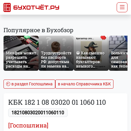
Популярное в Бухобзор
Минфин может
Трудоустройство
😁 Как смешно
Больничн
разрешить
без паспорта
называют
для
учитывать
РФ: допустима
бухгалтеров:
самозаня
расходы на
ли замена на
немного
как тепер
защиту от
загранпаспорт?
профессионального
работает
терактов при
юмора
добровол
расчёте налога
социальн
на прибыль
страхован
в раздел Госпошлина
в начало Справочника КБК
НПД
КБК 182 1 08 03020 01 1060 110
18210803020011060110
[Госпошлина]