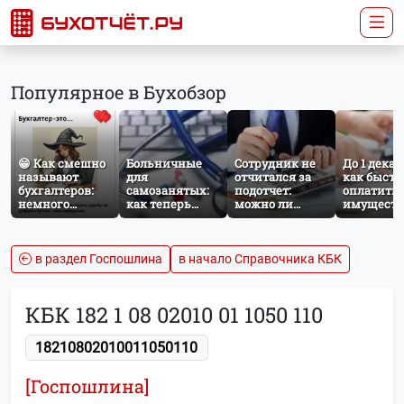
Популярное в Бухобзор
😁 Как смешно
Больничные
Сотрудник не
До 1 декаб
называют
для
отчитался за
как быстр
бухгалтеров:
самозанятых:
подотчет:
оплатить
немного
как теперь
можно ли
имущест
профессионального
работает
удержать
налог за
юмора
добровольное
сумму из
несоверш
социальное
зарплаты?
ребёнка
страхование по
в раздел Госпошлина
в начало Справочника КБК
НПД
КБК 182 1 08 02010 01 1050 110
18210802010011050110
[Госпошлина]