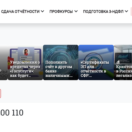
СДАЧА ОТЧЁТНОСТИ
ПРОФКУРСЫ
ПОДГОТОВКА 3-НДФЛ
фкурсы
Подготовка 3-НДФЛ
к курсов
Начало
ния об образовательной
Тарифы
изации
Получить вычет
Уведомления о
Пополнить
«Сертификаты
💰
кредитах через
счёт в другом
Мастер 3-НДФЛ
ЭП для
Крипто
Р
«Госуслуги»:
банке
отчётности в
в Росси
как будет
наличными:
СФР:
легализ
работать
как заработает
проверяем
что изм
ез
механизм
межбанковский
атрибуты и
для инв
cash-in через
готовимся к
и бизне
СБП
изменениям с
1 сентября
200 110