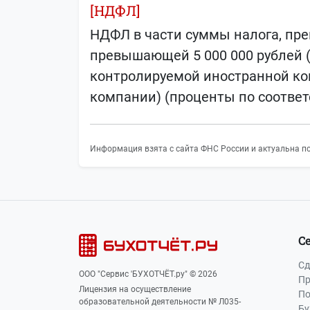
[НДФЛ]
НДФЛ в части суммы налога, пре
превышающей 5 000 000 рублей 
контролируемой иностранной ко
компании) (проценты по соотве
Информация взята с сайта ФНС России и актуальна по
С
Сд
ООО "Сервис 'БУХОТЧЁТ.ру" © 2026
Пр
Лицензия на осуществление
По
образовательной деятельности № Л035-
Бу