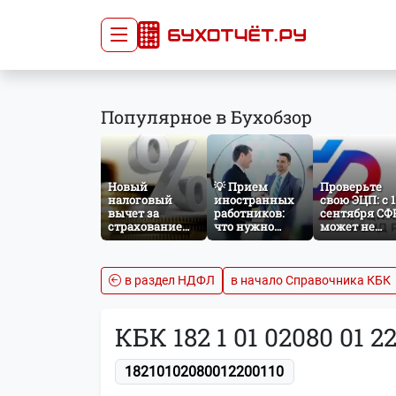
Сдача отчётности
Про
Популярное в Бухобзор
Главная
Списо
Сдать отчёт
Сведе
Тарифы
орган
Новый
💡 Прием
Проверьте
Оплата
налоговый
иностранных
свою ЭЦП: с 1
вычет за
работников:
сентября СФ
страхование
что нужно
может не
жизни: что
знать
принять
изменится с
бухгалтеру и
отчётность б
сентября 2026
кадровику
нужного
года
атрибута в
в раздел НДФЛ
в начало Справочника КБК
сертификате
КБК 182 1 01 02080 01 2
18210102080012200110