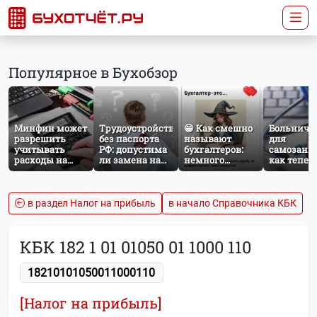
Популярное в Бухобзор
Минфин может
Трудоустройство
😁 Как смешно
Больничн
разрешить
без паспорта
называют
для
учитывать
РФ: допустима
бухгалтеров:
самозаня
расходы на
ли замена на
немного
как тепер
защиту от
загранпаспорт?
профессионального
работает
терактов при
юмора
добровол
расчёте налога
социальн
на прибыль
страхован
в раздел Налог на прибыль
в начало Справочника КБК
НПД
КБК 182 1 01 01050 01 1000 110
18210101050011000110
[Налог на прибыль]