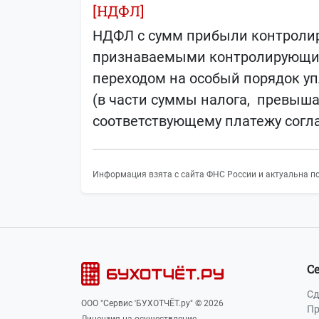
[НДФЛ]
НДФЛ с сумм прибыли контролир
признаваемыми контролирующими
переходом на особый порядок уп
(в части суммы налога, превыш
соответствующему платежу согла
Информация взята с сайта ФНС России и актуальна по
С
Сд
ООО "Сервис 'БУХОТЧЁТ.ру" © 2026
Пр
Лицензия на осуществление