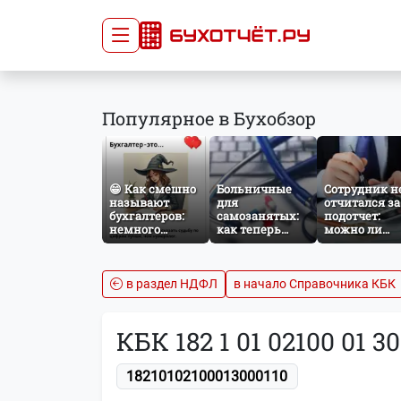
Сдача отчётности
Про
Популярное в Бухобзор
Главная
Списо
Сдать отчёт
Сведе
Тарифы
орган
😁 Как смешно
Больничные
Сотрудник н
Оплата
называют
для
отчитался за
бухгалтеров:
самозанятых:
подотчет:
немного
как теперь
можно ли
профессионального
работает
удержать
юмора
добровольное
сумму из
социальное
зарплаты?
страхование по
в раздел НДФЛ
в начало Справочника КБК
НПД
КБК 182 1 01 02100 01 30
18210102100013000110