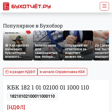
Популярное в Бухобзор
😁 Как смешно
Больничные
Сотрудник не
До 1 декаб
называют
для
отчитался за
как быстр
бухгалтеров:
самозанятых:
подотчет:
оплатить
немного
как теперь
можно ли
имущест
профессионального
работает
удержать
налог за
юмора
добровольное
сумму из
несоверш
социальное
зарплаты?
ребёнка
страхование по
в раздел НДФЛ
в начало Справочника КБК
НПД
КБК 182 1 01 02100 01 1000 110
18210102100011000110
[НДФЛ]