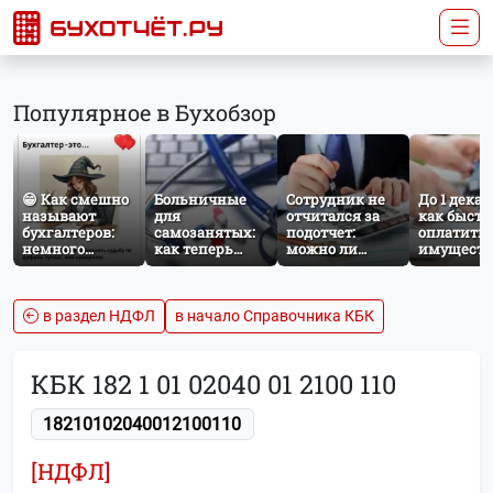
Популярное в Бухобзор
😁 Как смешно
Больничные
Сотрудник не
До 1 декаб
называют
для
отчитался за
как быстр
бухгалтеров:
самозанятых:
подотчет:
оплатить
немного
как теперь
можно ли
имущест
профессионального
работает
удержать
налог за
юмора
добровольное
сумму из
несоверш
социальное
зарплаты?
ребёнка
страхование по
в раздел НДФЛ
в начало Справочника КБК
НПД
КБК 182 1 01 02040 01 2100 110
18210102040012100110
[НДФЛ]