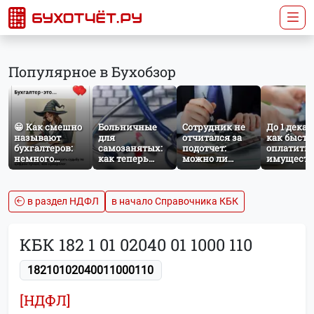
Популярное в Бухобзор
😁 Как смешно
Больничные
Сотрудник не
До 1 декаб
называют
для
отчитался за
как быстр
бухгалтеров:
самозанятых:
подотчет:
оплатить
немного
как теперь
можно ли
имущест
профессионального
работает
удержать
налог за
юмора
добровольное
сумму из
несоверш
социальное
зарплаты?
ребёнка
страхование по
в раздел НДФЛ
в начало Справочника КБК
НПД
КБК 182 1 01 02040 01 1000 110
18210102040011000110
[НДФЛ]