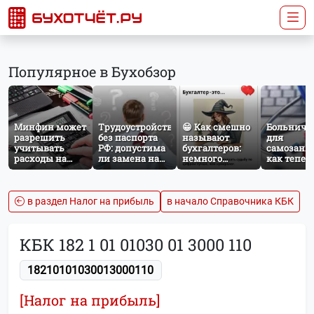
Популярное в Бухобзор
Минфин может
Трудоустройство
😁 Как смешно
Больничн
разрешить
без паспорта
называют
для
учитывать
РФ: допустима
бухгалтеров:
самозаня
расходы на
ли замена на
немного
как тепер
защиту от
загранпаспорт?
профессионального
работает
терактов при
юмора
добровол
расчёте налога
социальн
на прибыль
страхован
в раздел Налог на прибыль
в начало Справочника КБК
НПД
КБК 182 1 01 01030 01 3000 110
18210101030013000110
[Налог на прибыль]