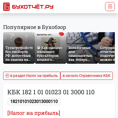
Популярное в Бухобзор
Трудоустройство
😁 Как смешно
Больничные
Сотрудник
без паспорта
называют
для
отчитался
РФ: допустима
бухгалтеров:
самозанятых:
подотчет:
ли замена на
немного
как теперь
можно ли
загранпаспорт?
профессионального
работает
удержать
юмора
добровольное
сумму из
социальное
зарплаты
страхование по
в раздел Налог на прибыль
в начало Справочника КБК
НПД
КБК 182 1 01 01023 01 3000 110
18210101023013000110
[Налог на прибыль]