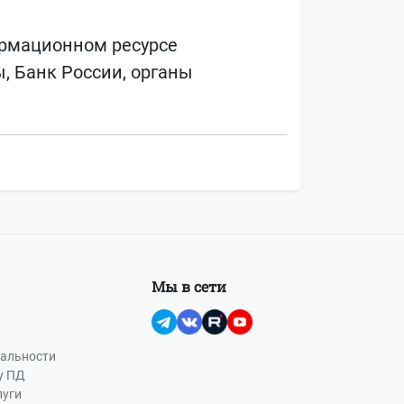
ормационном ресурсе
, Банк России, органы
Мы в сети
альности
у ПД
луги