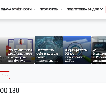
СДАЧА ОТЧЁТНОСТИ
ПРОФКУРСЫ
ПОДГОТОВКА 3-НДФЛ
фкурсы
Подготовка 3-НДФЛ
к курсов
Начало
ния об образовательной
Тарифы
изации
Получить вычет
Уведомления о
Пополнить
«Сертификаты
💰
кредитах через
счёт в другом
Мастер 3-НДФЛ
ЭП для
Крипто
Р
«Госуслуги»:
банке
отчётности в
в Росси
как будет
наличными:
СФР:
легализ
работать
как заработает
проверяем
что изм
ез
механизм
межбанковский
атрибуты и
для инв
cash-in через
готовимся к
и бизне
СБП
изменениям с
а КБК
1 сентября
000 130