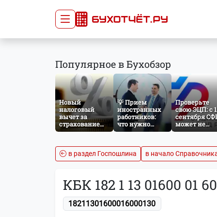
Сдача отчётности
Про
Популярное в Бухобзор
Главная
Списо
Сдать отчёт
Сведе
Тарифы
орган
Новый
💡 Прием
Проверьте
Оплата
налоговый
иностранных
свою ЭЦП: с 1
вычет за
работников:
сентября СФ
страхование
что нужно
может не
жизни: что
знать
принять
изменится с
бухгалтеру и
отчётность б
сентября 2026
кадровику
нужного
года
атрибута в
в раздел Госпошлина
в начало Справочник
сертификате
КБК 182 1 13 01600 01 6
18211301600016000130