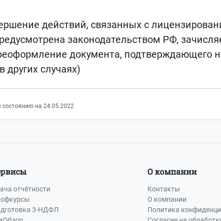
ершение действий, связанных с лицензирован
 предусмотрена законодательством РФ, зачис
ереоформление документа, подтверждающего на
 других случаях)
 состоянию на 24.05.2022
ервисы
О компании
ача отчётности
Контакты
офкурсы
О компании
дготовка 3-НДФЛ
Политика конфиденци
хОбзор
Согласие на обработк