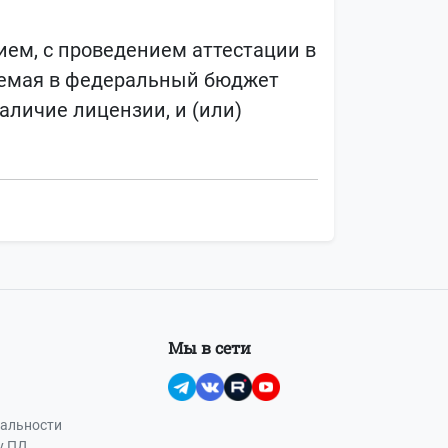
ием, с проведением аттестации в
ляемая в федеральный бюджет
личие лицензии, и (или)
Мы в сети
альности
у ПД