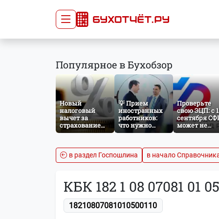
Сдача отчётности
Про
Популярное в Бухобзор
Главная
Списо
Сдать отчёт
Сведе
Тарифы
орган
Новый
💡 Прием
Проверьте
Оплата
налоговый
иностранных
свою ЭЦП: с 1
вычет за
работников:
сентября СФ
страхование
что нужно
может не
жизни: что
знать
принять
изменится с
бухгалтеру и
отчётность б
сентября 2026
кадровику
нужного
года
атрибута в
в раздел Госпошлина
в начало Справочник
сертификате
КБК 182 1 08 07081 01 0
18210807081010500110