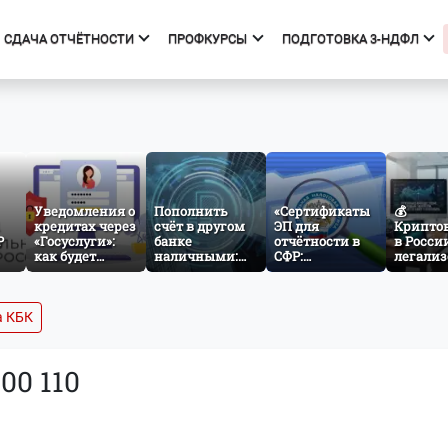
СДАЧА ОТЧЁТНОСТИ
ПРОФКУРСЫ
ПОДГОТОВКА 3-НДФЛ
фкурсы
Подготовка 3-НДФЛ
к курсов
Начало
ния об образовательной
Тарифы
изации
Получить вычет
Уведомления о
Пополнить
«Сертификаты
💰
кредитах через
счёт в другом
Мастер 3-НДФЛ
ЭП для
Крипто
Р
«Госуслуги»:
банке
отчётности в
в Росси
как будет
наличными:
СФР:
легализ
работать
как заработает
проверяем
что изм
ез
механизм
межбанковский
атрибуты и
для инв
cash-in через
готовимся к
и бизне
СБП
изменениям с
а КБК
1 сентября
500 110