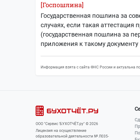
[Госпошлина]
Государственная пошлина за сов
случаях, если такая аттестация
(государственная пошлина за п
приложения к такому документу в
Информация взята с сайта ФНС России и актуальна по
С
Сд
ООО "Сервис 'БУХОТЧЁТ.ру" © 2026
Пр
Лицензия на осуществление
По
образовательной деятельности № Л035-
Бу