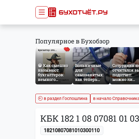
Сдача отчётности
Про
Популярное в Бухобзор
Главная
Списо
Сдать отчёт
Сведе
Тарифы
орган
😁 Как смешно
Больничные
Сотрудник н
Оплата
называют
для
отчитался за
бухгалтеров:
самозанятых:
подотчет:
немного
как теперь
можно ли
профессионального
работает
удержать
юмора
добровольное
сумму из
социальное
зарплаты?
страхование по
в раздел Госпошлина
в начало Справочник
НПД
КБК 182 1 08 07081 01 0
18210807081010300110