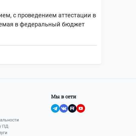
ием, с проведением аттестации в
ляемая в федеральный бюджет
Мы в сети
альности
у ПД
луги