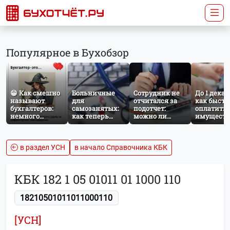
Популярное в Бухобзор
😁 Как смешно
Больничные
Сотрудник не
До 1 декаб
называют
для
отчитался за
как быстр
бухгалтеров:
самозанятых:
подотчет:
оплатить
немного
как теперь
можно ли
имущест
профессионального
работает
удержать
налог за
юмора
добровольное
сумму из
несоверш
социальное
зарплаты?
ребёнка
страхование по
в раздел УСН
в начало Справочника КБК
НПД
КБК 182 1 05 01011 01 1000 110
18210501011011000110
[УСН]