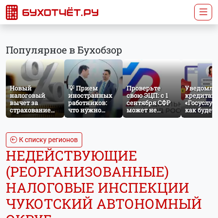
Популярное в Бухобзор
Новый
💡 Прием
Проверьте
Уведомле
налоговый
иностранных
свою ЭЦП: с 1
кредитах 
вычет за
работников:
сентября СФР
«Госуслуги
страхование
что нужно
может не
как будет
жизни: что
знать
принять
работать
изменится с
бухгалтеру и
отчётность без
механиз
сентября 2026
кадровику
нужного
года
атрибута в
К списку регионов
сертификате
НЕДЕЙСТВУЮЩИЕ
(РЕОРГАНИЗОВАННЫЕ)
НАЛОГОВЫЕ ИНСПЕКЦИИ
ЧУКОТСКИЙ АВТОНОМНЫЙ