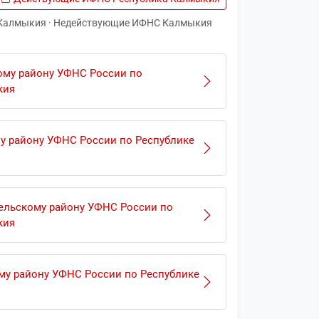
 Калмыкия · Недействующие ИФНС Калмыкия
му району УФНС России по
кия
 району УФНС России по Республике
ельскому району УФНС России по
кия
у району УФНС России по Республике