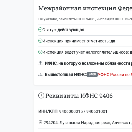
Межрайонная инспекция Федер
Не указано, реквизиты ФНС 9406 , инспекция ФНС , ин
Статус:
действующая
Инспекция принимает отчетность:
да
Инспекция ведет учет налогоплательщиков:
д
ИФНС, на которую возложены обязанности 
Вышестоящая ИФНС:
УФНС России по 
9400
Реквизиты ИФНС 9406
ИНН/КПП
: 9406000015 / 940601001
294204, Луганская Народная респ, Алчевск г,