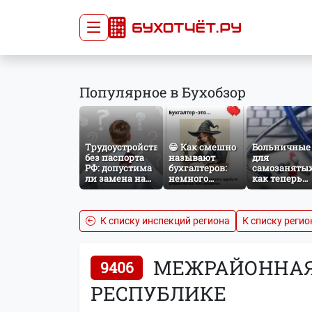
Сдача отчётности
Про
Популярное в Бухобзор
Главная
Списо
Сдать отчёт
Сведе
Тарифы
орган
Трудоустройство
😁 Как смешно
Больничные
Оплата
без паспорта
называют
для
РФ: допустима
бухгалтеров:
самозанятых
ли замена на
немного
как теперь
загранпаспорт?
профессионального
работает
юмора
добровольно
социальное
страхование
К списку инспекций региона
К списку регио
НПД
МЕЖРАЙОННАЯ 
9406
РЕСПУБЛИКЕ