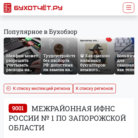
Популярное в Бухобзор
Минфин может
Трудоустройство
😁 Как смешно
Больничн
разрешить
без паспорта
называют
для
учитывать
РФ: допустима
бухгалтеров:
самозаня
расходы на
ли замена на
немного
как тепер
защиту от
загранпаспорт?
профессионального
работает
терактов при
юмора
добровол
расчёте налога
социальн
на прибыль
страхован
К списку инспекций региона
К списку регионов
НПД
МЕЖРАЙОННАЯ ИФНС
9001
РОССИИ № 1 ПО ЗАПОРОЖСКОЙ
ОБЛАСТИ