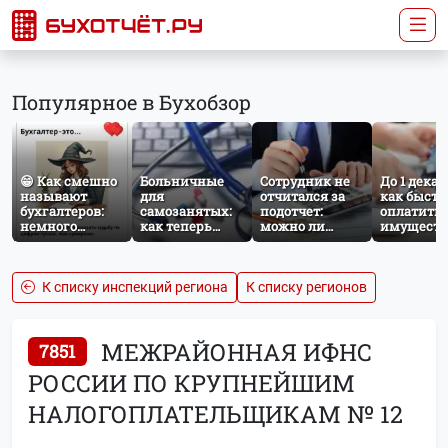
Популярное в Бухобзор
😁 Как смешно
Больничные
Сотрудник не
До 1 декаб
называют
для
отчитался за
как быстр
бухгалтеров:
самозанятых:
подотчет:
оплатить
немного
как теперь
можно ли
имущест
профессионального
работает
удержать
налог за
юмора
добровольное
сумму из
несоверш
социальное
зарплаты?
ребёнка
страхование по
К списку инспекций региона
К списку регионов
НПД
МЕЖРАЙОННАЯ ИФНС
7851
РОССИИ ПО КРУПНЕЙШИМ
НАЛОГОПЛАТЕЛЬЩИКАМ № 12