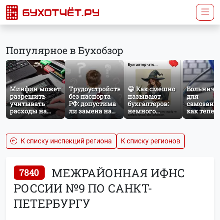
Популярное в Бухобзор
Минфин может
Трудоустройство
😁 Как смешно
Больничн
разрешить
без паспорта
называют
для
учитывать
РФ: допустима
бухгалтеров:
самозаня
расходы на
ли замена на
немного
как тепер
защиту от
загранпаспорт?
профессионального
работает
терактов при
юмора
добровол
расчёте налога
социальн
на прибыль
страхован
К списку инспекций региона
К списку регионов
НПД
МЕЖРАЙОННАЯ ИФНС
7840
РОССИИ №9 ПО САНКТ-
ПЕТЕРБУРГУ