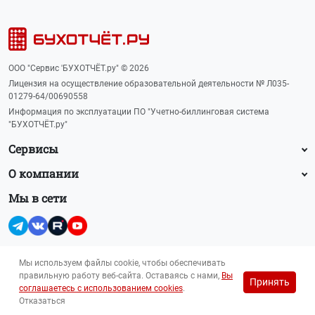
ООО "Сервис 'БУХОТЧЁТ.ру" © 2026
Лицензия на осуществление образовательной деятельности № Л035-
01279-64/00690558
Информация по эксплуатации ПО "Учетно-биллинговая система
"БУХОТЧЁТ.ру"
Сервисы
О компании
Мы в сети
Мы используем файлы cookie, чтобы обеспечивать
правильную работу веб-сайта. Оставаясь с нами,
Вы
Принять
Прайс-лист на рекламу (PDF, 145 Кб)
соглашаетесь с использованием cookies
.
Для лиц 16+
reklama@buhot4et.ru
Отказаться