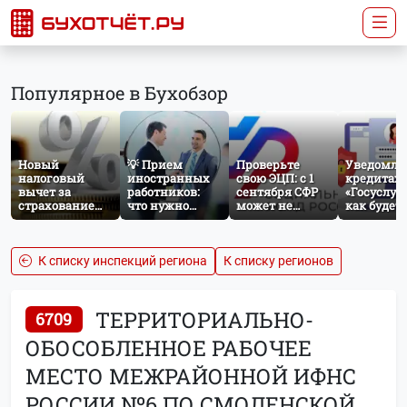
Популярное в Бухобзор
Новый
💡 Прием
Проверьте
Уведомле
налоговый
иностранных
свою ЭЦП: с 1
кредитах 
вычет за
работников:
сентября СФР
«Госуслуги
страхование
что нужно
может не
как будет
жизни: что
знать
принять
работать
изменится с
бухгалтеру и
отчётность без
механиз
сентября 2026
кадровику
нужного
года
атрибута в
К списку инспекций региона
К списку регионов
сертификате
ТЕРРИТОРИАЛЬНО-
6709
ОБОСОБЛЕННОЕ РАБОЧЕЕ
МЕСТО МЕЖРАЙОННОЙ ИФНС
РОССИИ №6 ПО СМОЛЕНСКОЙ