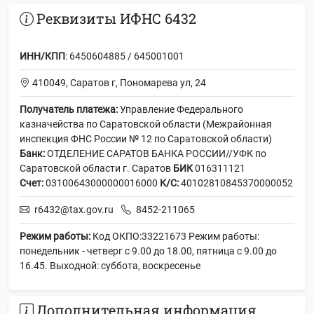
Реквизиты ИФНС 6432
ИНН/КПП
: 6450604885 / 645001001
410049, Саратов г, Пономарева ул, 24
Получатель платежа:
Управление Федерального
казначейства по Саратовской области (Межрайонная
инспекция ФНС России № 12 по Саратовской области)
Банк:
ОТДЕЛЕНИЕ САРАТОВ БАНКА РОССИИ//УФК по
Саратовской области г. Саратов
БИК
016311121
Счет:
03100643000000016000
К/С:
40102810845370000052
r6432@tax.gov.ru
8452-211065
Режим работы:
Код ОКПО:33221673 Режим работы:
понедельник - четверг с 9.00 до 18.00, пятница с 9.00 до
16.45. Выходной: суббота, воскресенье
Дополнительная информация