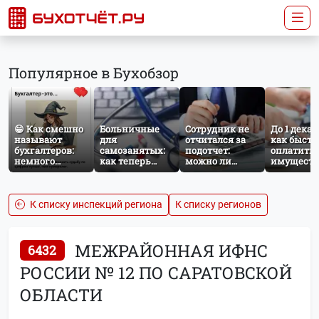
Популярное в Бухобзор
😁 Как смешно
Больничные
Сотрудник не
До 1 декаб
называют
для
отчитался за
как быстр
бухгалтеров:
самозанятых:
подотчет:
оплатить
немного
как теперь
можно ли
имущест
профессионального
работает
удержать
налог за
юмора
добровольное
сумму из
несоверш
социальное
зарплаты?
ребёнка
страхование по
К списку инспекций региона
К списку регионов
НПД
МЕЖРАЙОННАЯ ИФНС
6432
РОССИИ № 12 ПО САРАТОВСКОЙ
ОБЛАСТИ