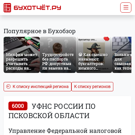
Популярное в Бухобзор
Минфин может
Трудоустройство
😁 Как смешно
Больничн
разрешить
без паспорта
называют
для
учитывать
РФ: допустима
бухгалтеров:
самозаня
расходы на
ли замена на
немного
как тепер
защиту от
загранпаспорт?
профессионального
работает
терактов при
юмора
добровол
расчёте налога
социальн
на прибыль
страхован
К списку инспекций региона
К списку регионов
НПД
УФНС РОССИИ ПО
6000
ПСКОВСКОЙ ОБЛАСТИ
Управление Федеральной налоговой