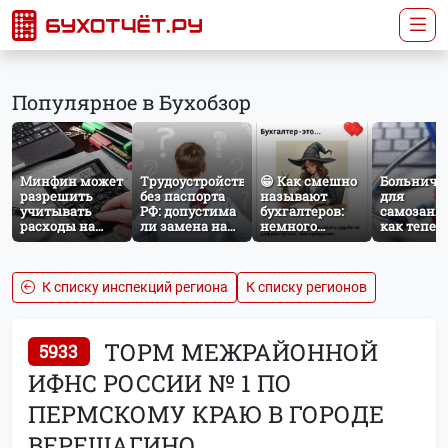
Популярное в Бухобзор
Минфин может
Трудоустройство
😁 Как смешно
Больничн
разрешить
без паспорта
называют
для
учитывать
РФ: допустима
бухгалтеров:
самозаня
расходы на
ли замена на
немного
как тепер
защиту от
загранпаспорт?
профессионального
работает
терактов при
юмора
добровол
расчёте налога
социальн
на прибыль
страхован
К списку инспекций региона
К списку регионов
НПД
ТОРМ МЕЖРАЙОННОЙ
5933
ИФНС РОССИИ № 1 ПО
ПЕРМСКОМУ КРАЮ В ГОРОДЕ
ВЕРЕЩАГИНО