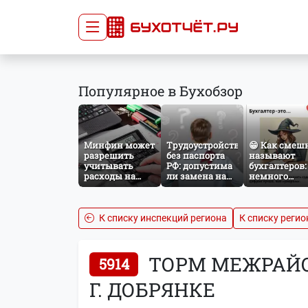
Сдача отчётности
Про
Популярное в Бухобзор
Главная
Списо
Сдать отчёт
Сведе
Тарифы
орган
Минфин может
Трудоустройство
😁 Как смеш
Оплата
разрешить
без паспорта
называют
учитывать
РФ: допустима
бухгалтеров:
расходы на
ли замена на
немного
защиту от
загранпаспорт?
профессиона
терактов при
юмора
расчёте налога
на прибыль
К списку инспекций региона
К списку регио
ТОРМ МЕЖРАЙО
5914
Г. ДОБРЯНКЕ