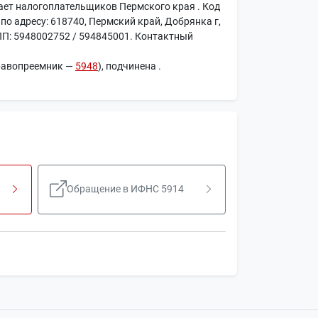
ает налогоплательщиков Пермского края . Код
по адресу: 618740, Пермский край, Добрянка г,
ПП: 5948002752 / 594845001. Контактный
равопреемник —
5948
), подчинена
.
Обращение в ИФНС 5914