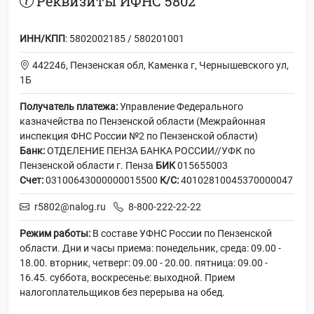
Реквизиты ИФНС 5802
ИНН/КПП
: 5802002185 / 580201001
442246, Пензенская обл, Каменка г, Чернышевского ул,
1Б
Получатель платежа:
Управление Федерального
казначейства по Пензенской области (Межрайонная
инспекция ФНС России №2 по Пензенской области)
Банк:
ОТДЕЛЕНИЕ ПЕНЗА БАНКА РОССИИ//УФК по
Пензенской области г. Пенза
БИК
015655003
Счет:
03100643000000015500
К/С:
40102810045370000047
r5802@nalog.ru
8-800-222-22-22
Режим работы:
В составе УФНС России по Пензенской
области. Дни и часы приема: понедельник, среда: 09.00 -
18.00. вторник, четверг: 09.00 - 20.00. пятница: 09.00 -
16.45. суббота, воскресенье: выходной. Прием
налогоплательщиков без перерыва на обед.