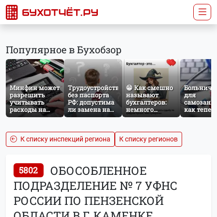
Популярное в Бухобзор
Минфин может
Трудоустройство
😁 Как смешно
Больничн
разрешить
без паспорта
называют
для
учитывать
РФ: допустима
бухгалтеров:
самозаня
расходы на
ли замена на
немного
как тепер
защиту от
загранпаспорт?
профессионального
работает
терактов при
юмора
добровол
расчёте налога
социальн
на прибыль
страхован
К списку инспекций региона
К списку регионов
НПД
ОБОСОБЛЕННОЕ
5802
ПОДРАЗДЕЛЕНИЕ № 7 УФНС
РОССИИ ПО ПЕНЗЕНСКОЙ
ОБЛАСТИ В Г. КАМЕНКЕ