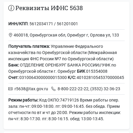
Реквизиты ИФНС 5638
ИНН/КПП
: 5612034171 / 561201001
460018, Оренбургская обл, Оренбург г, Орлова ул, 133
Получатель платежа:
Управление Федерального
казначейства по Оренбургской области (Межрайонная
инспекция ФНС России №7 по Оренбургской области)
Банк:
ОТДЕЛЕНИЕ ОРЕНБУРГ БАНКА РОССИИ//УФК по
Оренбургской области г. Оренбург
БИК
015354008
Счет:
03100643000000015300
К/С:
40102810545370000045
r5638@tax.gov.ru
8-800-222-22-22, (3532) 32-36-23
Режим работы:
Код ОКПО:74719126 Время работы опер.
зала: пн-чт: 09:00-18:00. пт: 09:00-16:45. без обеда. Прием
отчетности по вт и чт до 20:00. Режим работы инспекции:
пн-чт: 8:30-17:30. пт: 8:30-16:15. обед: 13:00-13:45.