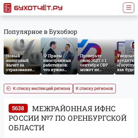
Популярное в Бухобзор
Новый
💡 Прием
Проверьте
Уведомле
налоговый
иностранных
свою ЭЦП: с 1
кредитах 
вычет за
работников:
сентября СФР
«Госуслуги
страхование
что нужно
может не
как будет
жизни: что
знать
принять
работать
изменится с
бухгалтеру и
отчётность без
механиз
сентября 2026
кадровику
нужного
года
атрибута в
К списку инспекций региона
К списку регионов
сертификате
МЕЖРАЙОННАЯ ИФНС
5638
РОССИИ №7 ПО ОРЕНБУРГСКОЙ
ОБЛАСТИ