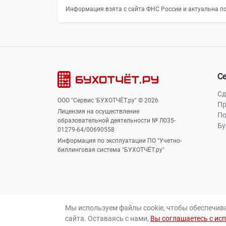
Информация взята с сайта ФНС России и актуальна по
С
Сд
ООО "Сервис 'БУХОТЧЁТ.ру" © 2026
Пр
Лицензия на осуществление
По
образовательной деятельности № Л035-
Бу
01279-64/00690558
Информация по эксплуатации ПО "Учетно-
биллинговая система "БУХОТЧЁТ.ру"
Мы используем файлы cookie, чтобы обеспечив
сайта. Оставаясь с нами,
Вы соглашаетесь с ис