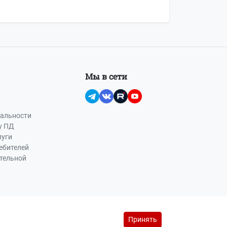
Мы в сети
альности
у ПД
луги
ебителей
ательной
Принять