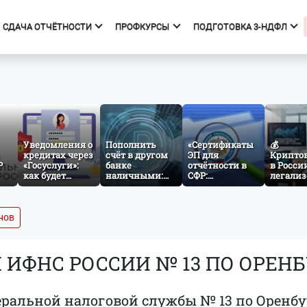
СДАЧА ОТЧЁТНОСТИ
ПРОФКУРСЫ
ПОДГОТОВКА 3-НДФЛ
фкурсы
Подготовка 3-НДФЛ
к курсов
Начало
ния об образовательной
Тарифы
изации
Получить вычет
Уведомления о
Пополнить
«Сертификаты
💰
кредитах через
счёт в другом
Мастер 3-НДФЛ
ЭП для
Крипто
Р
«Госуслуги»:
банке
отчётности в
в Росси
как будет
наличными:
СФР:
легализ
работать
как заработает
проверяем
что изм
ез
механизм
межбанковский
атрибуты и
для инв
cash-in через
готовимся к
и бизне
СБП
изменениям с
нов
1 сентября
ИФНС РОССИИ № 13 ПО ОРЕНБ
альной налоговой службы № 13 по Оренбу