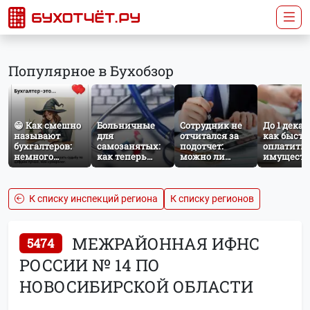
Популярное в Бухобзор
😁 Как смешно
Больничные
Сотрудник не
До 1 декаб
называют
для
отчитался за
как быстр
бухгалтеров:
самозанятых:
подотчет:
оплатить
немного
как теперь
можно ли
имущест
профессионального
работает
удержать
налог за
юмора
добровольное
сумму из
несоверш
социальное
зарплаты?
ребёнка
страхование по
К списку инспекций региона
К списку регионов
НПД
МЕЖРАЙОННАЯ ИФНС
5474
РОССИИ № 14 ПО
НОВОСИБИРСКОЙ ОБЛАСТИ