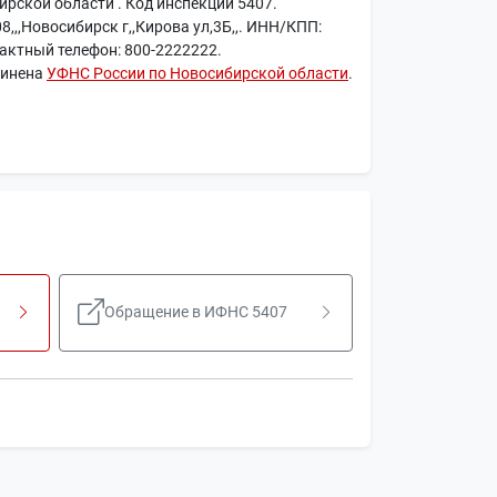
рской области . Код инспекции 5407.
8,,,Новосибирск г,,Кирова ул,3Б,,. ИНН/КПП:
актный телефон: 800-2222222.
чинена
УФНС России по Новосибирской области
.
Обращение в ИФНС 5407