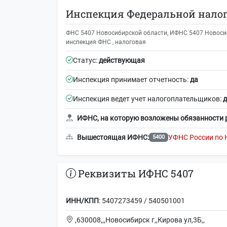
Инспекция Федеральной налог
ФНС 5407 Новосибирской области, ИФНС 5407 Новосиб
инспекция ФНС , налоговая
Статус:
действующая
Инспекция принимает отчетность:
да
Инспекция ведет учет налогоплательщиков:
д
ИФНС, на которую возложены обязанности 
Вышестоящая ИФНС:
УФНС России по 
5400
Реквизиты ИФНС 5407
ИНН/КПП
: 5407273459 / 540501001
,630008,,,Новосибирск г,,Кирова ул,3Б,,