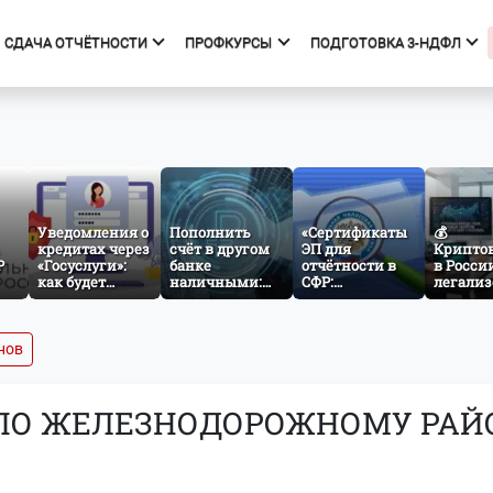
СДАЧА ОТЧЁТНОСТИ
ПРОФКУРСЫ
ПОДГОТОВКА 3-НДФЛ
фкурсы
Подготовка 3-НДФЛ
к курсов
Начало
ния об образовательной
Тарифы
изации
Получить вычет
Уведомления о
Пополнить
«Сертификаты
💰
кредитах через
счёт в другом
Мастер 3-НДФЛ
ЭП для
Крипто
Р
«Госуслуги»:
банке
отчётности в
в Росси
как будет
наличными:
СФР:
легализ
работать
как заработает
проверяем
что изм
ез
механизм
межбанковский
атрибуты и
для инв
cash-in через
готовимся к
и бизне
СБП
изменениям с
нов
1 сентября
ПО ЖЕЛЕЗНОДОРОЖНОМУ РАЙО