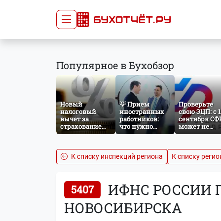
Сдача отчётности
Про
Популярное в Бухобзор
Главная
Списо
Сдать отчёт
Сведе
Тарифы
орган
Новый
💡 Прием
Проверьте
Оплата
налоговый
иностранных
свою ЭЦП: с 1
вычет за
работников:
сентября СФ
страхование
что нужно
может не
жизни: что
знать
принять
изменится с
бухгалтеру и
отчётность б
сентября 2026
кадровику
нужного
года
атрибута в
К списку инспекций региона
К списку регио
сертификате
ИФНС РОССИИ 
5407
НОВОСИБИРСКА