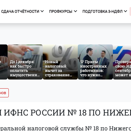
СДАЧА ОТЧЁТНОСТИ
ПРОФКУРСЫ
ПОДГОТОВКА 3-НДФЛ
фкурсы
Подготовка 3-НДФЛ
к курсов
Начало
ния об образовательной
Тарифы
изации
Получить вычет
е
До 1 декабря:
Новый
💡 Прием
Провер
как быстро
налоговый
Мастер 3-НДФЛ
иностранных
свою ЭЦП
оплатить
вычет за
работников:
сентябр
имущественный
страхование
что нужно
может 
налог за
жизни: что
знать
принят
несовершеннолетнего
изменится с
бухгалтеру и
отчётно
ребёнка
сентября 2026
кадровику
нужног
года
атрибут
нов
сертиф
ИФНС РОССИИ № 18 ПО НИЖЕ
альной налоговой службы № 18 по Нижего