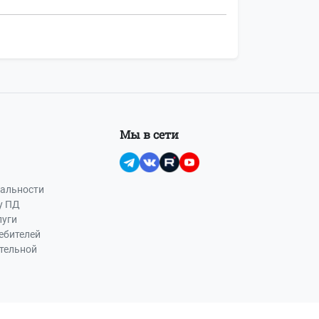
Мы в сети
альности
у ПД
луги
ебителей
ательной