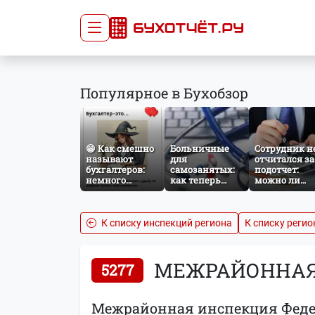
Сдача отчётности
Про
Популярное в Бухобзор
Главная
Списо
Сдать отчёт
Сведе
Тарифы
орган
😁 Как смешно
Больничные
Сотрудник н
Оплата
называют
для
отчитался за
бухгалтеров:
самозанятых:
подотчет:
немного
как теперь
можно ли
профессионального
работает
удержать
юмора
добровольное
сумму из
социальное
зарплаты?
страхование по
К списку инспекций региона
К списку регио
НПД
МЕЖРАЙОННАЯ 
5277
Межрайонная инспекция Федер