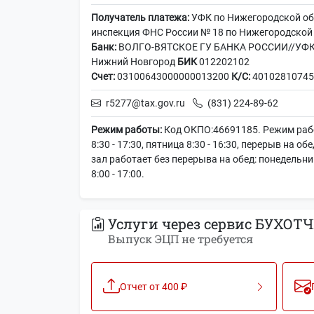
Получатель платежа:
УФК по Нижегородской о
инспекция ФНС России № 18 по Нижегородской
Банк:
ВОЛГО-ВЯТСКОЕ ГУ БАНКА РОССИИ//УФК п
Нижний Новгород
БИК
012202102
Счет:
03100643000000013200
К/С:
40102810745
r5277@tax.gov.ru
(831) 224-89-62
Режим работы:
Код ОКПО:46691185. Режим рабо
8:30 - 17:30, пятница 8:30 - 16:30, перерыв на об
зал работает без перерыва на обед: понедельник 
8:00 - 17:00.
Услуги через сервис БУХОТЧ
Выпуск ЭЦП не требуется
Отчет от 400 ₽