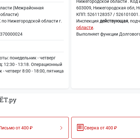
Нижегородской области . Код 
бласти (Межрайонная
603009, Нижегородская обл, Н
 области)
КПП: 5261128357 / 526101001. 
о Нижегородской области г.
Инспекция
действующая
, под
области
.
370000024
Выполняет функции Долгового
ты: понедельник - четверг
ед: 12:30 - 13:18. Операционный
- четверг 8:00 - 18:00, пятница
ЁТ.ру
Письмо от 400 ₽
Сверка от 400 ₽