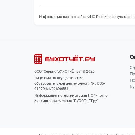
Информация взята с сайта ФНС России и актуальна по
С
Сд
ООО "Сервис 'БУХОТЧЁТ.ру" © 2026
Пр
Лицензия на осуществление
По
образовательной деятельности № Л035-
Бу
01279-64/00690558
Информация по эксплуатации ПО "Учетно-
биллинговая система "БУХОТЧЁТ.ру"