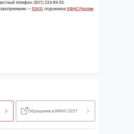
ктный телефон: (831) 224-89-53.
равопреемник —
5263
), подчинена
УФНС России
Обращение в ИФНС 5257