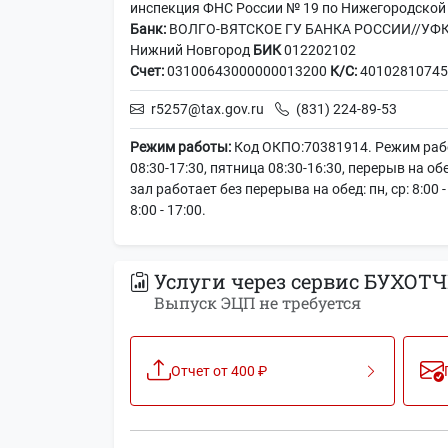
инспекция ФНС России № 19 по Нижегородской
Банк:
ВОЛГО-ВЯТСКОЕ ГУ БАНКА РОССИИ//УФК п
Нижний Новгород
БИК
012202102
Счет:
03100643000000013200
К/С:
40102810745
r5257@tax.gov.ru
(831) 224-89-53
Режим работы:
Код ОКПО:70381914. Режим рабо
08:30-17:30, пятница 08:30-16:30, перерыв на о
зал работает без перерыва на обед: пн, ср: 8:00 - 18
8:00 - 17:00.
Услуги через сервис БУХОТЧ
Выпуск ЭЦП не требуется
Отчет от 400 ₽