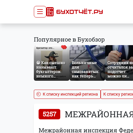
Сдача отчётности
Про
Популярное в Бухобзор
Главная
Списо
Сдать отчёт
Сведе
Тарифы
орган
😁 Как смешно
Больничные
Сотрудник н
Оплата
называют
для
отчитался за
бухгалтеров:
самозанятых:
подотчет:
немного
как теперь
можно ли
профессионального
работает
удержать
юмора
добровольное
сумму из
социальное
зарплаты?
страхование по
К списку инспекций региона
К списку регио
НПД
МЕЖРАЙОННАЯ 
5257
Межрайонная инспекция Федер