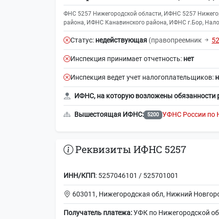
ФНС 5257 Нижегородской области, ИФНС 5257 Нижего
района, ИФНС Канавинского района, ИФНС г.Бор, Налог
Статус:
недействующая
(правопреемник
5
Инспекция принимает отчетность:
нет
Инспекция ведет учет налогоплательщиков:
н
ИФНС, на которую возложены обязанности 
Вышестоящая ИФНС:
УФНС России по 
5200
Реквизиты ИФНС 5257
ИНН/КПП
: 5257046101 / 525701001
603011, Нижегородская обл, Нижний Новгород
Получатель платежа:
УФК по Нижегородской о