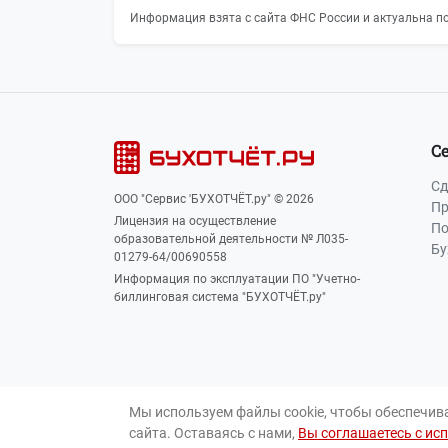
Информация взята с сайта ФНС России и актуальна по
С
Сд
ООО "Сервис 'БУХОТЧЁТ.ру" © 2026
Пр
Лицензия на осуществление
По
образовательной деятельности № Л035-
Бу
01279-64/00690558
Информация по эксплуатации ПО "Учетно-
биллинговая система "БУХОТЧЁТ.ру"
Мы используем файлы cookie, чтобы обеспечив
сайта. Оставаясь с нами,
Вы соглашаетесь с ис