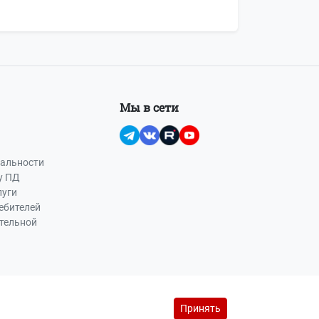
Мы в сети
альности
у ПД
луги
ебителей
ательной
Принять