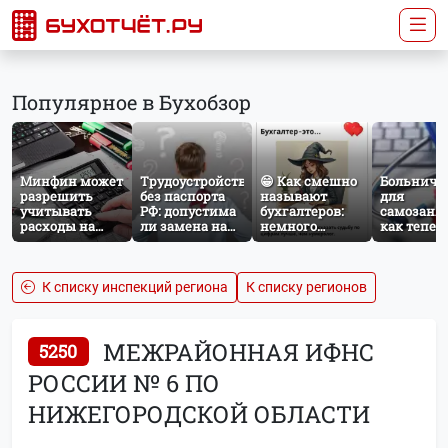
Популярное в Бухобзор
Минфин может
Трудоустройство
😁 Как смешно
Больничн
разрешить
без паспорта
называют
для
учитывать
РФ: допустима
бухгалтеров:
самозаня
расходы на
ли замена на
немного
как тепер
защиту от
загранпаспорт?
профессионального
работает
терактов при
юмора
добровол
расчёте налога
социальн
на прибыль
страхован
К списку инспекций региона
К списку регионов
НПД
МЕЖРАЙОННАЯ ИФНС
5250
РОССИИ № 6 ПО
НИЖЕГОРОДСКОЙ ОБЛАСТИ