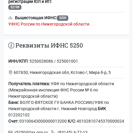
регистрации ЮЛ и ИП:
52198
Вышестоящая ИФНС:
5200
УФНС России по Нижегородской области
Реквизиты ИФНС 5250
ИНН/КПП
: 5250028086 / 525001001
607650, Нижегородская обл, Кстово г, Мира б-р, 5
Получатель платежа:
УФК по Нижегородской области
(Межрайонная инспекция ФНС России № 6 по
Нижегородской области)
Банк:
ВОЛГО-ВЯТСКОЕ ГУ БАНКА РОССИИ//УФК по
Нижегородской области г. Нижний Новгород
БИК
012202102
Счет:
03100643000000013200
К/С:
40102810745370000024
r5250@tax.gov.ru
(83145) 4-77-13