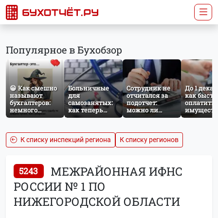
Популярное в Бухобзор
😁 Как смешно
Больничные
Сотрудник не
До 1 декаб
называют
для
отчитался за
как быстр
бухгалтеров:
самозанятых:
подотчет:
оплатить
немного
как теперь
можно ли
имущест
профессионального
работает
удержать
налог за
юмора
добровольное
сумму из
несоверш
социальное
зарплаты?
ребёнка
страхование по
К списку инспекций региона
К списку регионов
НПД
МЕЖРАЙОННАЯ ИФНС
5243
РОССИИ № 1 ПО
НИЖЕГОРОДСКОЙ ОБЛАСТИ