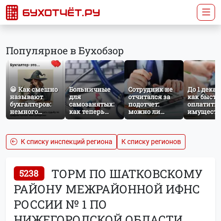
Популярное в Бухобзор
😁 Как смешно
Больничные
Сотрудник не
До 1 декаб
называют
для
отчитался за
как быстр
бухгалтеров:
самозанятых:
подотчет:
оплатить
немного
как теперь
можно ли
имущест
профессионального
работает
удержать
налог за
юмора
добровольное
сумму из
несоверш
социальное
зарплаты?
ребёнка
страхование по
К списку инспекций региона
К списку регионов
НПД
ТОРМ ПО ШАТКОВСКОМУ
5238
РАЙОНУ МЕЖРАЙОННОЙ ИФНС
РОССИИ № 1 ПО
НИЖЕГОРОДСКОЙ ОБЛАСТИ