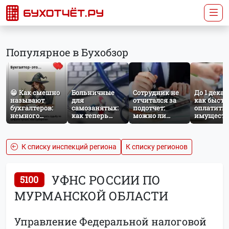
Популярное в Бухобзор
😁 Как смешно
Больничные
Сотрудник не
До 1 декаб
называют
для
отчитался за
как быстр
бухгалтеров:
самозанятых:
подотчет:
оплатить
немного
как теперь
можно ли
имущест
профессионального
работает
удержать
налог за
юмора
добровольное
сумму из
несоверш
социальное
зарплаты?
ребёнка
страхование по
К списку инспекций региона
К списку регионов
НПД
УФНС РОССИИ ПО
5100
МУРМАНСКОЙ ОБЛАСТИ
Управление Федеральной налоговой