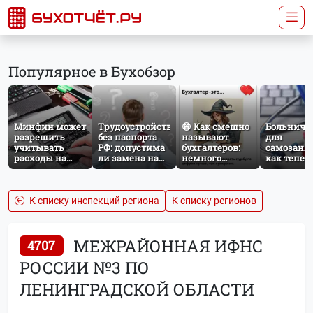
Популярное в Бухобзор
Минфин может
Трудоустройство
😁 Как смешно
Больничн
разрешить
без паспорта
называют
для
учитывать
РФ: допустима
бухгалтеров:
самозаня
расходы на
ли замена на
немного
как тепер
защиту от
загранпаспорт?
профессионального
работает
терактов при
юмора
добровол
расчёте налога
социальн
на прибыль
страхован
К списку инспекций региона
К списку регионов
НПД
МЕЖРАЙОННАЯ ИФНС
4707
РОССИИ №3 ПО
ЛЕНИНГРАДСКОЙ ОБЛАСТИ