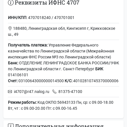
Реквизиты ИФНС 4707
ИНН/КПП
: 4707018240 / 470701001
188480, Ленинградская обл, Кингисепп г, Крикковское
ш., 49
Получатель платежа:
Управление Федерального
казначейства по Ленинградской области (Межрайонная
инспекция ФНС России №3 по Ленинградской области)
Банк:
ОТДЕЛЕНИЕ ЛЕНИНГРАДСКОЕ БАНКА РОССИИ//УФК
по Ленинградской области г. Санкт-Петербург
БИК
014106101
Счет:
03100643000000014500
К/С:
40102810745370000006
i4707@r47.nalog.ru
81375-47100
Режим работы:
Код ОКПО:56943133 Пн, ср: с 09.00-18.00
Вт, чт : с 09.00-20.00 Пт: с 09.00-16.45
Дополнительная информация