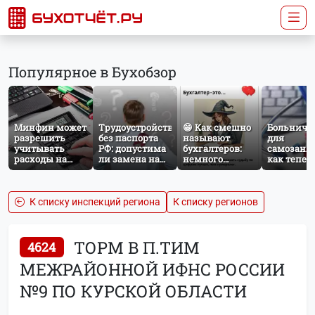
Популярное в Бухобзор
Минфин может
Трудоустройство
😁 Как смешно
Больничн
разрешить
без паспорта
называют
для
учитывать
РФ: допустима
бухгалтеров:
самозаня
расходы на
ли замена на
немного
как тепер
защиту от
загранпаспорт?
профессионального
работает
терактов при
юмора
добровол
расчёте налога
социальн
на прибыль
страхован
К списку инспекций региона
К списку регионов
НПД
ТОРМ В П.ТИМ
4624
МЕЖРАЙОННОЙ ИФНС РОССИИ
№9 ПО КУРСКОЙ ОБЛАСТИ