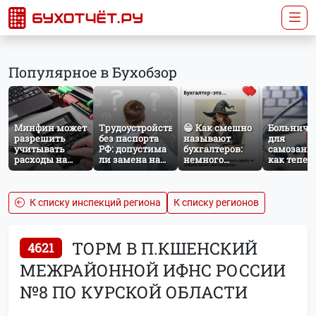
Популярное в Бухобзор
Минфин может
Трудоустройство
😁 Как смешно
Больничн
разрешить
без паспорта
называют
для
учитывать
РФ: допустима
бухгалтеров:
самозаня
расходы на
ли замена на
немного
как тепер
защиту от
загранпаспорт?
профессионального
работает
терактов при
юмора
добровол
расчёте налога
социальн
на прибыль
страхован
К списку инспекций региона
К списку регионов
НПД
ТОРМ В П.КШЕНСКИЙ
4621
МЕЖРАЙОННОЙ ИФНС РОССИИ
№8 ПО КУРСКОЙ ОБЛАСТИ