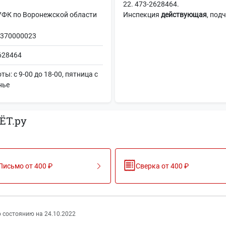
22. 473-2628464.
К по Воронежской области
Инспекция
действующая
, под
370000023
2628464
: с 9-00 до 18-00, пятница с
нье
ЁТ.ру
Письмо от 400 ₽
Сверка от 400 ₽
 состоянию на 24.10.2022