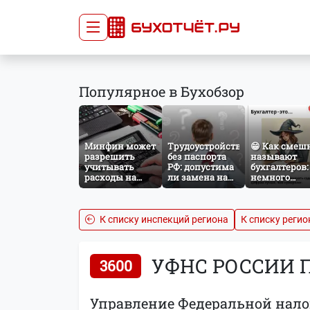
Сдача отчётности
Про
Популярное в Бухобзор
Главная
Списо
Сдать отчёт
Сведе
Тарифы
орган
Минфин может
Трудоустройство
😁 Как смеш
Оплата
разрешить
без паспорта
называют
учитывать
РФ: допустима
бухгалтеров:
расходы на
ли замена на
немного
защиту от
загранпаспорт?
профессиона
терактов при
юмора
расчёте налога
на прибыль
К списку инспекций региона
К списку регио
УФНС РОССИИ 
3600
Управление Федеральной нало