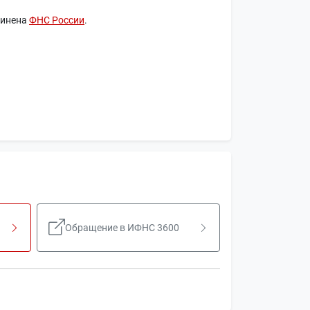
чинена
ФНС России
.
Обращение в ИФНС 3600