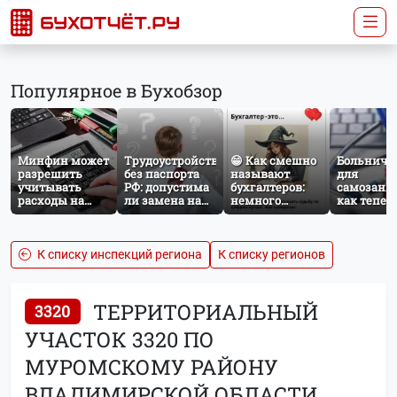
Популярное в Бухобзор
Минфин может
Трудоустройство
😁 Как смешно
Больничн
разрешить
без паспорта
называют
для
учитывать
РФ: допустима
бухгалтеров:
самозаня
расходы на
ли замена на
немного
как тепер
защиту от
загранпаспорт?
профессионального
работает
терактов при
юмора
добровол
расчёте налога
социальн
на прибыль
страхован
К списку инспекций региона
К списку регионов
НПД
ТЕРРИТОРИАЛЬНЫЙ
3320
УЧАСТОК 3320 ПО
МУРОМСКОМУ РАЙОНУ
ВЛАДИМИРСКОЙ ОБЛАСТИ