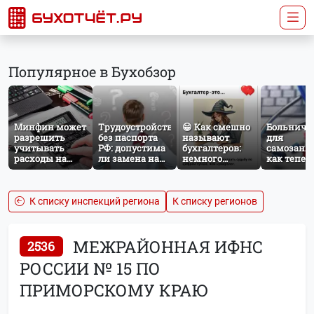
Популярное в Бухобзор
Минфин может
Трудоустройство
😁 Как смешно
Больничн
разрешить
без паспорта
называют
для
учитывать
РФ: допустима
бухгалтеров:
самозаня
расходы на
ли замена на
немного
как тепер
защиту от
загранпаспорт?
профессионального
работает
терактов при
юмора
добровол
расчёте налога
социальн
на прибыль
страхован
К списку инспекций региона
К списку регионов
НПД
МЕЖРАЙОННАЯ ИФНС
2536
РОССИИ № 15 ПО
ПРИМОРСКОМУ КРАЮ