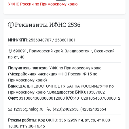
УФНС России по Приморскому краю
Реквизиты ИФНС 2536
ИНН/КПП
: 2536040707 / 253601001
690091, Приморский край, Владивосток г, Океанский
пр-кт, 40
Получатель платежа:
УФК по Приморскому краю
(Межрайонная инспекция ФНС России № 15 по
Приморскому краю)
Банк:
ДАЛЬНЕВОСТОЧНОЕ ГУ БАНКА РОССИИ//УФК по
Приморскому краю г.Владивосток
БИК
010507002
Счет:
03100643000000012000
К/С:
40102810545370000012
r2536@nalog.ru
(423)2402658, (423)2402554
Режим работы:
Код ОКПО: 33612959 пн, вт, ср, чт 9.00-
18.00, пт 9.00-16.45