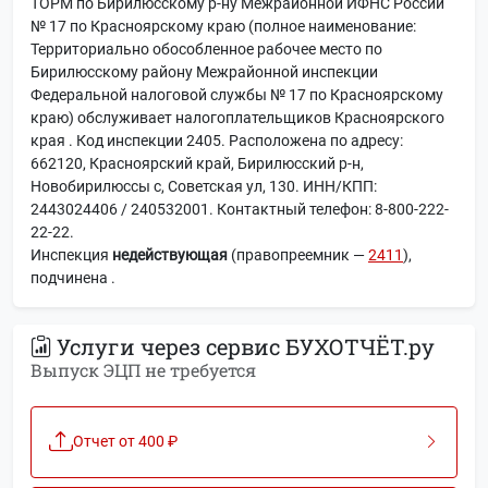
ТОРМ по Бирилюсскому р-ну Межрайонной ИФНС России
№ 17 по Красноярскому краю (полное наименование:
Территориально обособленное рабочее место по
Бирилюсскому району Межрайонной инспекции
Федеральной налоговой службы № 17 по Красноярскому
краю) обслуживает налогоплательщиков Красноярского
края . Код инспекции 2405. Расположена по адресу:
662120, Красноярский край, Бирилюсский р-н,
Новобирилюссы с, Советская ул, 130. ИНН/КПП:
2443024406 / 240532001. Контактный телефон: 8-800-222-
22-22.
Инспекция
недействующая
(правопреемник —
2411
),
подчинена
.
Услуги через сервис БУХОТЧЁТ.ру
Выпуск ЭЦП не требуется
Отчет от 400 ₽