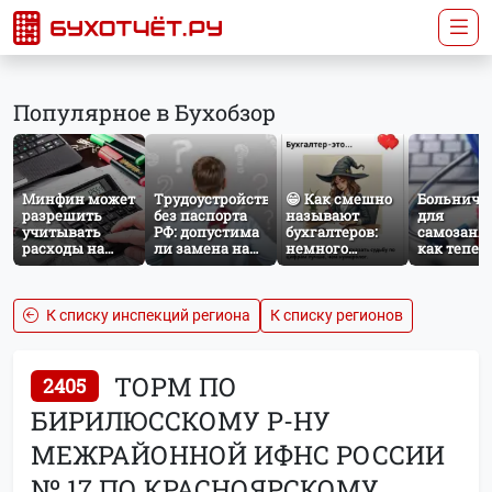
Популярное в Бухобзор
Минфин может
Трудоустройство
😁 Как смешно
Больничн
разрешить
без паспорта
называют
для
учитывать
РФ: допустима
бухгалтеров:
самозаня
расходы на
ли замена на
немного
как тепер
защиту от
загранпаспорт?
профессионального
работает
терактов при
юмора
добровол
расчёте налога
социальн
на прибыль
страхован
К списку инспекций региона
К списку регионов
НПД
ТОРМ ПО
2405
БИРИЛЮССКОМУ Р-НУ
МЕЖРАЙОННОЙ ИФНС РОССИИ
№ 17 ПО КРАСНОЯРСКОМУ