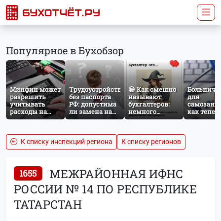
Популярное в Бухобзор
Минфин может
Трудоустройство
😁 Как смешно
Больничн
разрешить
без паспорта
называют
для
учитывать
РФ: допустима
бухгалтеров:
самозаня
расходы на
ли замена на
немного
как тепер
защиту от
загранпаспорт?
профессионального
работает
терактов при
юмора
добровол
расчёте налога
социальн
на прибыль
страхован
К списку инспекций региона
К списку регионов
НПД
МЕЖРАЙОННАЯ ИФНС
1655
РОССИИ № 14 ПО РЕСПУБЛИКЕ
ТАТАРСТАН