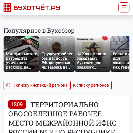
Популярное в Бухобзор
Минфин может
Трудоустройство
😁 Как смешно
Больничн
разрешить
без паспорта
называют
для
учитывать
РФ: допустима
бухгалтеров:
самозаня
расходы на
ли замена на
немного
как тепер
защиту от
загранпаспорт?
профессионального
работает
терактов при
юмора
добровол
расчёте налога
социальн
на прибыль
страхован
К списку инспекций региона
К списку регионов
НПД
ТЕРРИТОРИАЛЬНО-
1209
ОБОСОБЛЕННОЕ РАБОЧЕЕ
МЕСТО МЕЖРАЙОННОЙ ИФНС
РОССИИ № 3 ПО РЕСПУБЛИКЕ