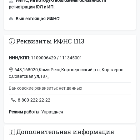
ИФНС, на которую возложены обязанности
регистрации ЮЛ и ИП:
Вышестоящая ИФНС:
Реквизиты ИФНС 1113
ИНН/КПП
: 1109006429 / 111345001
643,168020,Коми Респ,Корткеросский р-н,,Корткерос
с,Советская ул,187,,
Банковские реквизиты: нет данных
8-800-222-22-22
Режим работы:
Упразднен
Дополнительная информация