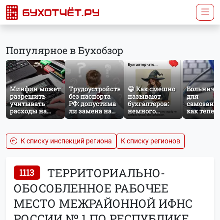
Популярное в Бухобзор
Минфин может
Трудоустройство
😁 Как смешно
Больничн
разрешить
без паспорта
называют
для
учитывать
РФ: допустима
бухгалтеров:
самозаня
расходы на
ли замена на
немного
как тепер
защиту от
загранпаспорт?
профессионального
работает
терактов при
юмора
добровол
расчёте налога
социальн
на прибыль
страхован
К списку инспекций региона
К списку регионов
НПД
ТЕРРИТОРИАЛЬНО-
1113
ОБОСОБЛЕННОЕ РАБОЧЕЕ
МЕСТО МЕЖРАЙОННОЙ ИФНС
РОССИИ № 1 ПО РЕСПУБЛИКЕ