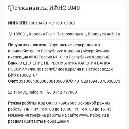
Реквизиты ИФНС 1040
ИНН/КПП
: 1001047814 / 100101001
185031, Карелия Респ, Петрозаводск г, Варкауса наб, 1а
Получатель платежа:
Управление Федерального
казначейства по Республике Карелия (Межрайонная
инспекция ФНС России № 10 по Республике Карелия)
Банк:
ОТДЕЛЕНИЕ-НБ РЕСПУБЛИКА КАРЕЛИЯ БАНКА
РОССИИ//УФК по Республике Карелия г. Петрозаводск
БИК
018602104
Счет:
03100643000000010600
К/С:
40102810945370000073
r1040@nalog.ru
8142-797800
Режим работы:
Код ОКПО:70909686 Основной режим
работы: Пн. - Чт. : с 9. 00 до 18. 00. Пт. : с 9. 00 до 16. 45.
Изменения графика работы на сайте www. nalog. ru в
разделе Контакты и обращения