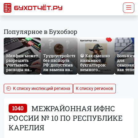
Популярное в Бухобзор
Минфин может
Трудоустройство
😁 Как смешно
Больничн
разрешить
без паспорта
называют
для
учитывать
РФ: допустима
бухгалтеров:
самозаня
расходы на
ли замена на
немного
как тепер
защиту от
загранпаспорт?
профессионального
работает
терактов при
юмора
добровол
расчёте налога
социальн
на прибыль
страхован
К списку инспекций региона
К списку регионов
НПД
МЕЖРАЙОННАЯ ИФНС
1040
РОССИИ № 10 ПО РЕСПУБЛИКЕ
КАРЕЛИЯ