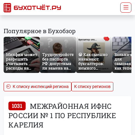
Популярное в Бухобзор
Минфин может
Трудоустройство
😁 Как смешно
Больничн
разрешить
без паспорта
называют
для
учитывать
РФ: допустима
бухгалтеров:
самозаня
расходы на
ли замена на
немного
как тепер
защиту от
загранпаспорт?
профессионального
работает
терактов при
юмора
добровол
расчёте налога
социальн
на прибыль
страхован
К списку инспекций региона
К списку регионов
НПД
МЕЖРАЙОННАЯ ИФНС
1031
РОССИИ № 1 ПО РЕСПУБЛИКЕ
КАРЕЛИЯ