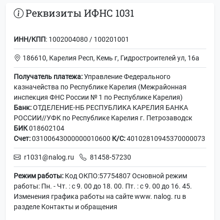
Реквизиты ИФНС 1031
ИНН/КПП
: 1002004080 / 100201001
186610, Карелия Респ, Кемь г, Гидростроителей ул, 16а
Получатель платежа:
Управление Федерального
казначейства по Республике Карелия (Межрайонная
инспекция ФНС России № 1 по Республике Карелия)
Банк:
ОТДЕЛЕНИЕ-НБ РЕСПУБЛИКА КАРЕЛИЯ БАНКА
РОССИИ//УФК по Республике Карелия г. Петрозаводск
БИК
018602104
Счет:
03100643000000010600
К/С:
40102810945370000073
r1031@nalog.ru
81458-57230
Режим работы:
Код ОКПО:57754807 Основной режим
работы: Пн. - Чт. : с 9. 00 до 18. 00. Пт. : с 9. 00 до 16. 45.
Изменения графика работы на сайте www. nalog. ru в
разделе Контакты и обращения